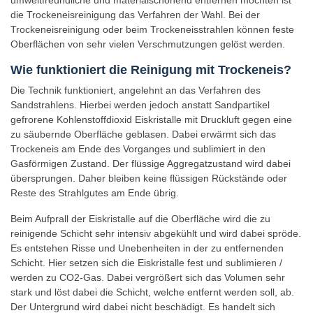
umweltfreundliche und materialschonend entfernen möchten ist
und
die Trockeneisreinigung das Verfahren der Wahl. Bei der
Mitmachen!
Trockeneisreinigung oder beim Trockeneisstrahlen können feste
Oberflächen von sehr vielen Verschmutzungen gelöst werden.
Drachensteigen
in
Wie funktioniert die Reinigung mit Trockeneis?
Wanfried
-
Die Technik funktioniert, angelehnt an das Verfahren des
nicht
Sandstrahlens. Hierbei werden jedoch anstatt Sandpartikel
verpassen
gefrorene Kohlenstoffdioxid Eiskristalle mit Druckluft gegen eine
zu säubernde Oberfläche geblasen. Dabei erwärmt sich das
Kühlschrank
Trockeneis am Ende des Vorganges und sublimiert in den
abtauen
Gasförmigen Zustand. Der flüssige Aggregatzustand wird dabei
Perfekter
übersprungen. Daher bleiben keine flüssigen Rückstände oder
Tag
Reste des Strahlgutes am Ende übrig.
zum
Schwimmen
Beim Aufprall der Eiskristalle auf die Oberfläche wird die zu
gehen
reinigende Schicht sehr intensiv abgekühlt und wird dabei spröde.
in
Es entstehen Risse und Unebenheiten in der zu entfernenden
Wanfried
Schicht. Hier setzen sich die Eiskristalle fest und sublimieren /
werden zu CO2-Gas. Dabei vergrößert sich das Volumen sehr
Gutes
stark und löst dabei die Schicht, welche entfernt werden soll, ab.
Wetter
Der Untergrund wird dabei nicht beschädigt. Es handelt sich
–