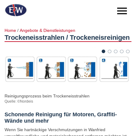
Herzlich
willkommen!
Login
Anmelden
Home
/
Angebote & Dienstleistungen
Trockeneisstrahlen / Trockeneisreinigen
Unsere
Region
Perfekt
für
kleine
Kinder
Kultur
in
der
Reinigungsprozess beim Trockeneisstrahlen
Region
Quelle: ©Nordeis
Unser
Beitrag
Schonende Reinigung für Motoren, Graffiti-
zur
Wände und mehr
Region
Wenn Sie hartnäckige Verschmutzungen in Wanfried
Services