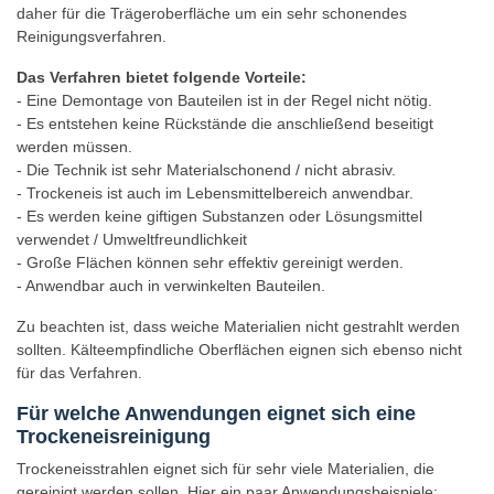
daher für die Trägeroberfläche um ein sehr schonendes
rauf
Reinigungsverfahren.
aufs
Rad!
Das Verfahren bietet folgende Vorteile:
Auspflanzerinnerung
- Eine Demontage von Bauteilen ist in der Regel nicht nötig.
- Es entstehen keine Rückstände die anschließend beseitigt
Sonnenuntergang
werden müssen.
in
- Die Technik ist sehr Materialschonend / nicht abrasiv.
Wanfried
- Trockeneis ist auch im Lebensmittelbereich anwendbar.
Heizungs-
- Es werden keine giftigen Substanzen oder Lösungsmittel
Check
verwendet / Umweltfreundlichkeit
Angebote
- Große Flächen können sehr effektiv gereinigt werden.
&
- Anwendbar auch in verwinkelten Bauteilen.
Dienstleistungen
Zu beachten ist, dass weiche Materialien nicht gestrahlt werden
Photovoltaikanlage
sollten. Kälteempfindliche Oberflächen eignen sich ebenso nicht
in
für das Verfahren.
Wanfried
Für welche Anwendungen eignet sich eine
Alarmanlagen
Trockeneisreinigung
Wanfried
Hausnotruf
Trockeneisstrahlen eignet sich für sehr viele Materialien, die
Wanfried
gereinigt werden sollen. Hier ein paar Anwendungsbeispiele: