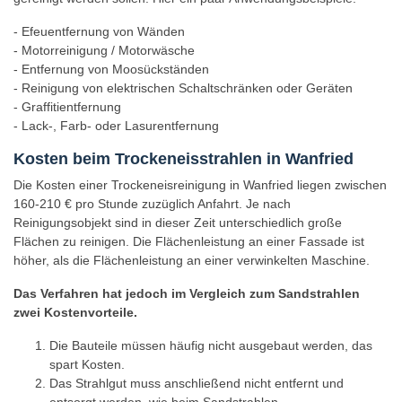
KMU-
- Efeuentfernung von Wänden
spezial:
- Motorreinigung / Motorwäsche
carsharing
- Entfernung von Moosückständen
Arbeitgeber
- Reinigung von elektrischen Schaltschränken oder Geräten
-
- Graffitientfernung
Arbeitnehmer
- Lack-, Farb- oder Lasurentfernung
Exergieausweise
Kosten beim Trockeneisstrahlen in Wanfried
für
Ihr
Die Kosten einer Trockeneisreinigung in Wanfried liegen zwischen
Bauprojekt
160-210 € pro Stunde zuzüglich Anfahrt. Je nach
Reinigungsobjekt sind in dieser Zeit unterschiedlich große
Einblasdämmung
Flächen zu reinigen. Die Flächenleistung an einer Fassade ist
Wanfried
höher, als die Flächenleistung an einer verwinkelten Maschine.
Trockeneisstrahlen
in
Das Verfahren hat jedoch im Vergleich zum Sandstrahlen
Wanfried
zwei Kostenvorteile.
Neue
Die Bauteile müssen häufig nicht ausgebaut werden, das
Fenster
spart Kosten.
Wanfried
Das Strahlgut muss anschließend nicht entfernt und
Unfall