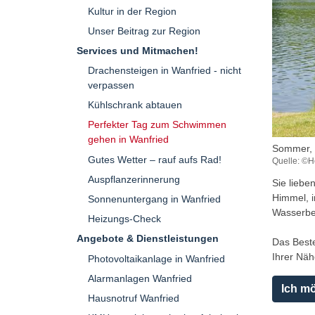
Kultur in der Region
Unser Beitrag zur Region
Services und Mitmachen!
Drachensteigen in Wanfried - nicht
verpassen
Kühlschrank abtauen
Perfekter Tag zum Schwimmen
gehen in Wanfried
Sommer, 
Gutes Wetter – rauf aufs Rad!
Quelle: ©H
Auspflanzerinnerung
Sie lieb
Himmel, i
Sonnenuntergang in Wanfried
Wasserbed
Heizungs-Check
Angebote & Dienstleistungen
Das Best
Ihrer Näh
Photovoltaikanlage in Wanfried
Alarmanlagen Wanfried
Ich m
Hausnotruf Wanfried