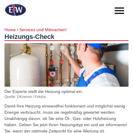
Herzlich
willkommen!
Login
Anmelden
Home
/
Services und Mitmachen!
Heizungs-Check
Unsere
Region
Perfekt
für
kleine
Kinder
Kultur
in
der
Der Experte stellt die Heizung optimal ein.
Region
Quelle: ©Kzenon / Fotolia
Unser
Damit Ihre Heizung einwandfrei funktioniert und möglichst wenig
Beitrag
Energie verbraucht, muss sie regelmäßig gewartet werden.
zur
Unabhängig davon, ob Sie eine Öl-, Gas- oder Holzheizung
Region
haben. Geben Sie jetzt Ihren Heizungstyp ein und wir informieren
Sie, wann der optimale Zeitpunkt für eine Wartung ist.
Services