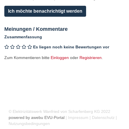
und
Mitmachen!
Ich möchte benachrichtigt werden
Drachensteigen
in
Meinungen / Kommentare
Wanfried
-
Zusammenfassung
nicht
Es liegen noch keine Bewertungen vor
verpassen
Kühlschrank
Zum Kommentieren bitte
Einloggen
oder
Registrieren
.
abtauen
Perfekter
Tag
zum
Schwimmen
gehen
in
Wanfried
© Elektrizitätswerk Wanfried von Scharfenberg KG 2022
Gutes
powered by
awebu EVU-Portal
|
Impressum
|
Datenschutz
|
Wetter
Nutzungsbedingungen
–